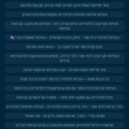
סיורי סליחות לצוותי חינוך ומורים: חוויה ערכית, מגבשת ומרגשת
פעילות סליחות חווייתית לתלמידים: מקומות אחרונים לסיורים
פעילות סוף שנה לתלמידים הורים ומורים ביחד: מסיימים את השנה עם חוויה
מרגשת
פעילות לתלמידי בית ספר – חיזוק הרוח הישראלית – פעילות מאושרת בגפ"ן
טקס קבלת ספר תורה לשכבה ב' – עכשיו הגיע תורכם!
פעילויות סוף שנה לבתי ספר: חדרי בריחה, משחקים אינטראקטיביים ופעילויות
ערכיות
סיור סליחות לצוות המורים – יום גיבוש למורים וצוותי הוראה
בני ובנות מצווה – פעילות לתלמידי בת ספר לשנת בר/בת מצוה
פעילות יום מים לבית הספר: יום מים אינטראקטיבי לתלמידים בבית הספר
סרט לתלמידים עם משקפי תלת מימד – סיפורה של ירושלים הקדומה
חדרי בריחה לבתי ספר – חדר בריחה כיתתי לתלמידים – פעילות חווייתית לתלמידים
שורשי עמ"י – עתיד, מורשת ויזמות: חידון AI – אני ישראלי
שרשרת הדורות לתלמידים: מפגשים מרגשים בין סבים וסבתות לנכדים