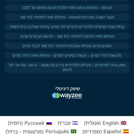
זום אוט – פעילות גיבוש כיתתי לתלמידים עם טוויסט של ODT
מעגל השנה: מערכים למעשים​ – פעילות חוויה לתלמידי בתי ספר
קבלת שבת ישראלית לתלמידים ולהורים יחד: אירוע קהילתי אצלכם בבית הספר!
פעילות חוויה לחנוכה לתלמידי בית ספר – גלו את הגיבורים שלנו!​
חוגגים פורים: פעילות שכבתית לתלמידי בית ספר לכבוד פורים
סדנאות לחדרי מורים – הכשרה וסיורים למורים – פעילות חוויה לחדר מורים
מסע צעיר לתלמידים | פעילות לתלמידים בני ובנות מצווה – מי אני, ומה אני יכול
להיות!
שיווק דיגיטלי
English
(
אנגלית
)
עברית
Русский
(
רוסית
)
Español
(
ספרדית
)
Português
(
פורטוגזית - ברזיל
)