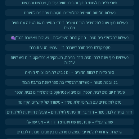
סיורי סליחות לצוותי חינוך ומורים: חוויה ערכית, מגבשת ומרגשת
פעילות סליחות חווייתית לתלמידים: מקומות אחרונים לסיורים
פעילות סוף שנה לתלמידים הורים ומורים ביחד: מסיימים את השנה עם חוויה
מרגשת
פעילות לתלמידי בית ספר – חיזוק הרוח הישראלית – פעילות מאושרת בגפ"ן
טקס קבלת ספר תורה לשכבה ב' – עכשיו הגיע תורכם!
פעילויות סוף שנה לבתי ספר: חדרי בריחה, משחקים אינטראקטיביים ופעילויות
ערכיות
סיור סליחות לצוות המורים – יום גיבוש למורים וצוותי הוראה
בני ובנות מצווה – פעילות לתלמידי בת ספר לשנת בר/בת מצוה
פעילות יום מים לבית הספר: יום מים אינטראקטיבי לתלמידים בבית הספר
סרט לתלמידים עם משקפי תלת מימד – סיפורה של ירושלים הקדומה
חדרי בריחה לבתי ספר – חדר בריחה כיתתי לתלמידים – פעילות חווייתית לתלמידים
שורשי עמ"י – עתיד, מורשת ויזמות: חידון AI – אני ישראלי
שרשרת הדורות לתלמידים: מפגשים מרגשים בין סבים וסבתות לנכדים