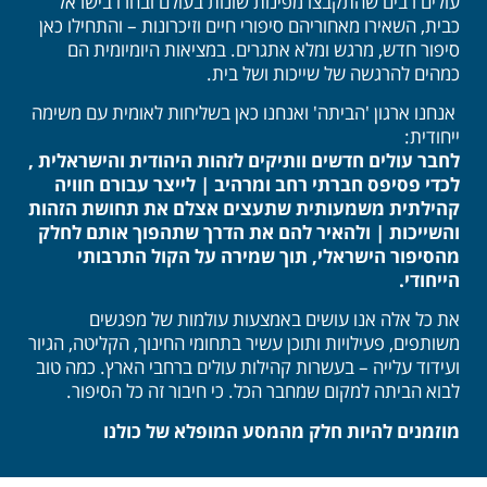
עולים רבים שהתקבצו מפינות שונות בעולם ובחרו בישראל
כבית, השאירו מאחוריהם סיפורי חיים וזיכרונות – והתחילו כאן
סיפור חדש, מרגש ומלא אתגרים. במציאות היומיומית הם
כמהים להרגשה של שייכות ושל בית.
אנחנו ארגון 'הביתה' ואנחנו כאן בשליחות לאומית עם משימה
ייחודית:
לחבר עולים חדשים וותיקים לזהות היהודית והישראלית ,
לכדי פסיפס חברתי רחב ומרהיב | לייצר עבורם חוויה
קהילתית משמעותית שתעצים אצלם את תחושת הזהות
והשייכות | ולהאיר להם את הדרך שתהפוך אותם לחלק
מהסיפור הישראלי, תוך שמירה על הקול התרבותי
הייחודי.
את כל אלה אנו עושים באמצעות עולמות של מפגשים
משותפים, פעילויות ותוכן עשיר בתחומי החינוך, הקליטה, הגיור
ועידוד עלייה – בעשרות קהילות עולים ברחבי הארץ. כמה טוב
לבוא הביתה למקום שמחבר הכל. כי חיבור זה כל הסיפור.
מוזמנים להיות חלק מהמסע המופלא של כולנו