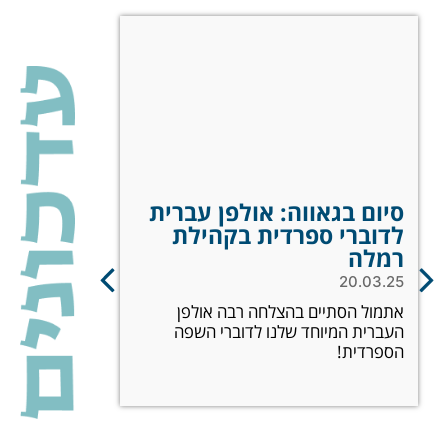
סיום בגאווה: אולפן עברית
סמינריון 
לדוברי ספרדית בקהילת
באחוזת או
רמלה
חיזוק, ל
18.02.25
20.03.25
אתמול הסתיים בהצלחה רבה אולפן
עשינו את זה! 
העברית המיוחד שלנו לדוברי השפה
קהילות עולים
הספרדית!
אוהלו הקסומה