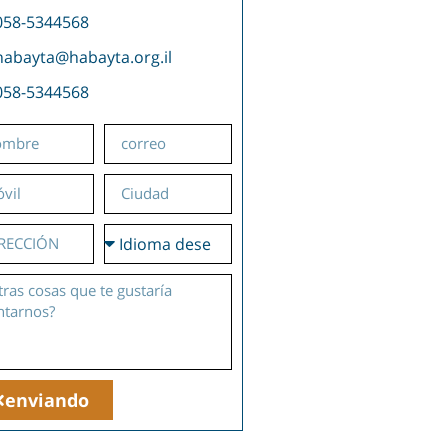
058-5344568
habayta@habayta.org.il
058-5344568
enviando