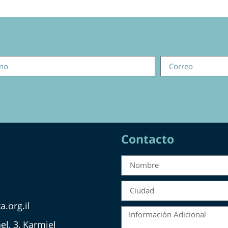
Contacto
.org.il
el, 3, Karmiel