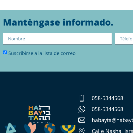
Manténgase informado.
Suscribirse a la lista de correo
058-5344568
058-5344568
habayta@habayta
Calle Nashai Isra