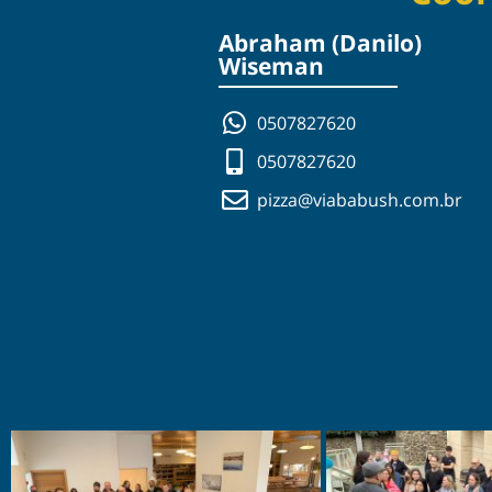
Abraham (Danilo)
Wiseman
0507827620
0507827620
pizza@viababush.com.br