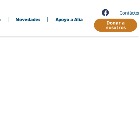
Contácte
n
Novedades
Apoyo a Aliá
Donar a
nosotros