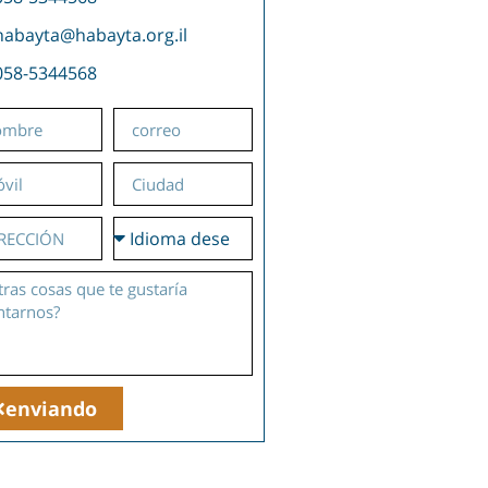
habayta@habayta.org.il
058-5344568
enviando