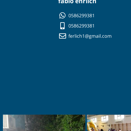
fabio ehrlich
0586299381
0586299381
ferlich1@gmail.com