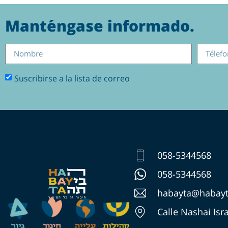
Manténgase informado.
Suscribirse a la lista de correo
058-5344568
058-5344568
habayta@habayta
Calle Nashai Isra