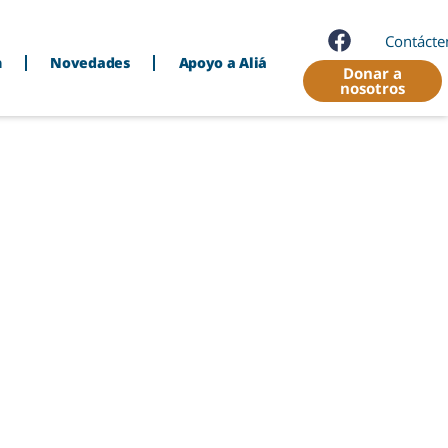
Contácte
n
Novedades
Apoyo a Aliá
Donar a
nosotros