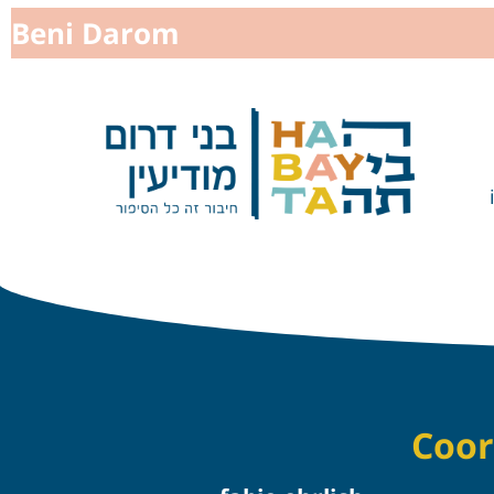
Beni Darom
Coor