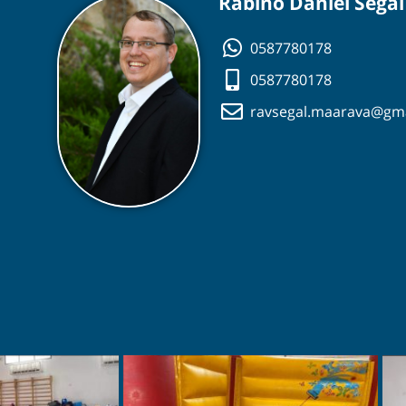
Rabino Daniel Segal
0587780178
0587780178
ravsegal.maarava@gm