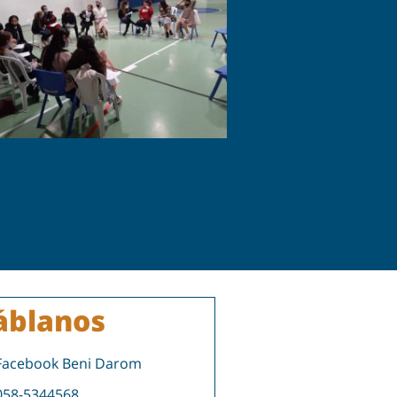
áblanos
Facebook Beni Darom
058-5344568